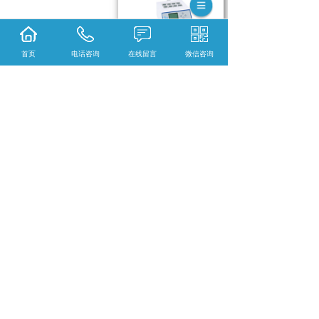
甘肃NDK200-2氮吹仪
首页
电话咨询
在线留言
微信咨询
甘肃NDK200-1A96孔氮
吹仪
<<
1
2
3
4
5
6
7
8
>>
Pages: 1/16
365系统