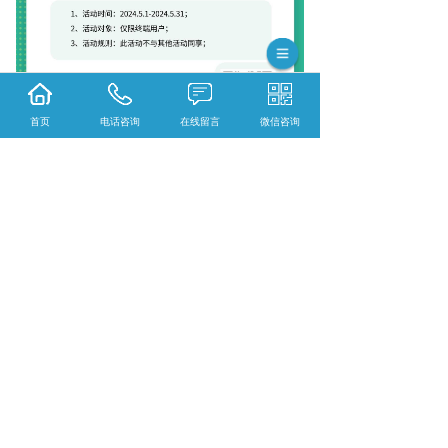
首页
电话咨询
在线留言
微信咨询
{陕西依科生物技术服务有限公司}口碑怎么
样？{甘肃组织固定}哪里好？{甘肃冰冻切片}
找哪家？陕西依科生物技术服务有限公司专业
从事{生物科研试剂的研发、销售及相关技术服
务}
相关标签：
上一条：
甘肃WB实验流程主要步骤
下一条：
病理样本送检前处理方法