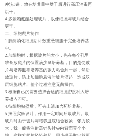
冲洗3遍，放在培养皿中烘干后进行高压消毒再
烘干。
4.多聚赖氨酸处理玻片，以使细胞与玻片结合
更牢。
二、细胞爬片制作
1.胰酶消化细胞后计数重悬细胞于完全培养基
中。
2.加细胞时，根据玻片的大小，先在每个孔里
准备放爬片的位置滴少量培养基，目的是使玻
片与培养皿靠培养基的张力粘合到一起，然后
放玻片，防止加细胞悬液时玻片漂起，造成双
层细胞贴片。整个过程注意无菌操作。
3.根据自己的需要选择合适的细胞密度种入培
养板内即可。
4.待细胞贴壁后，可去上清加含药培养基。
5.按照实验设计，作用一定时间后取玻片。取
玻片时由于玻片与培养皿底结合较紧，张力较
大，我一般将注射器针头针尖向背面弄个小
钩，这样将爬片轻轻勾起，用小镊子取出就可