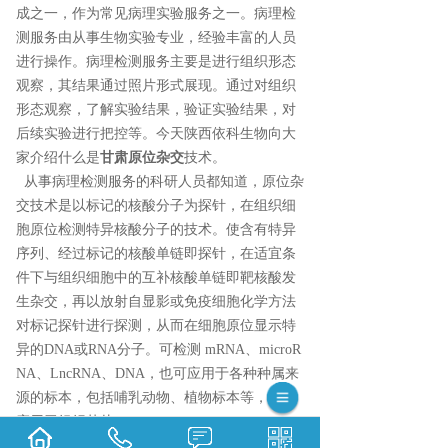
成之一，作为常见病理实验服务之一。病理检
测服务由从事生物实验专业，经验丰富的人员
进行操作。病理检测服务主要是进行组织形态
观察，其结果通过照片形式展现。通过对组织
形态观察，了解实验结果，验证实验结果，对
后续实验进行把控等。今天陕西依科生物向大
家介绍什么是
甘肃原位杂交
技术。
从事病理检测服务的科研人员都知道，原位杂
交技术是以标记的核酸分子为探针，在组织细
胞原位检测特异核酸分子的技术。使含有特异
序列、经过标记的核酸单链即探针，在适宜条
件下与组织细胞中的互补核酸单链即靶核酸发
生杂交，再以放射自显影或免疫细胞化学方法
对标记探针进行探测，从而在细胞原位显示特
异的DNA或RNA分子。可检测 mRNA、microR
NA、LncRNA、DNA，也可应用于各种种属来
源的标本，包括哺乳动物、植物标本等，也可
应用于组织芯片。