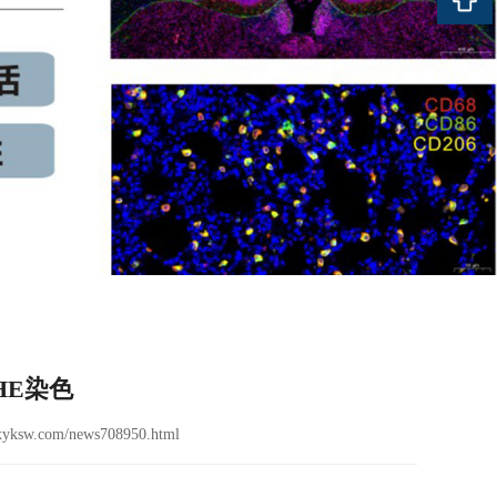
HE染色
yksw.com/news708950.html