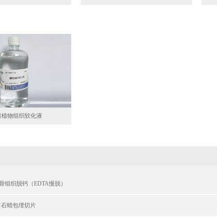
肃植物组织软化液
肃骨组织脱钙（EDTA慢脱）
甘肃石蜡包埋切片