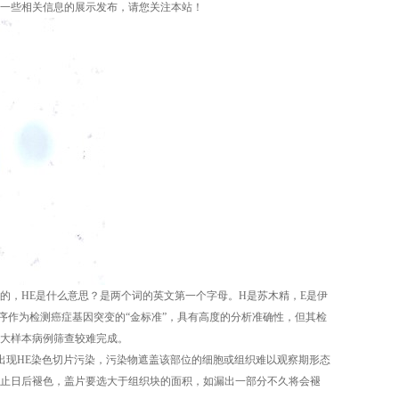
}等一些相关信息的展示发布，请您关注本站！
的，HE是什么意思？是两个词的英文第一个字母。H是苏木精，E是伊
测序作为检测癌症基因突变的“金标准”，具有高度的分析准确性，但其检
大样本病例筛查较难完成。
出现HE染色切片污染，污染物遮盖该部位的细胞或组织难以观察期形态
止日后褪色，盖片要选大于组织块的面积，如漏出一部分不久将会褪