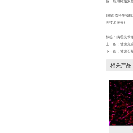
色，所用树脂浓
{陕西依科生物技
关技术服务}
标签：
病理技术
上一条：
甘肃免
下一条：
甘肃石
相关产品