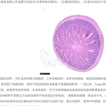
术服务有限公司免费为您提供
{甘肃骨组织脱钙}
，{甘肃组织固定}，{甘肃冰冻切片
胞核的染料，伊红染料则显示细胞质。人和动物组织，甚至包括植物，都是由细胞组成
看清楚了细胞结构，就等于组织病理改变暴露于显微镜视野里。一直以来，Sanger
度低、检测突变类型有限，且成本较高，对于没有明确候选基因或候选基因数量较多的
料取用材料不需要过大或者很厚而中间未固定好的组织 ，细胞着色模糊，使染色不均。
滤各种染液和试剂以避免其中的沉淀物所引起的污染。最后封固时，要用中性树脂，防