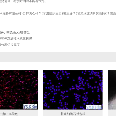
度要适当，树脂封固时不能有气泡。
术服务有限公司}口碑怎么样？{甘肃组织固定}哪里好？{甘肃冰冻切片}找哪家？陕
服务
,
HE染色
,
石蜡包埋
,
疫荧光双标技术抗体选择
蜡包埋切片厚度
甘肃DHE染色
甘肃细胞石蜡包埋