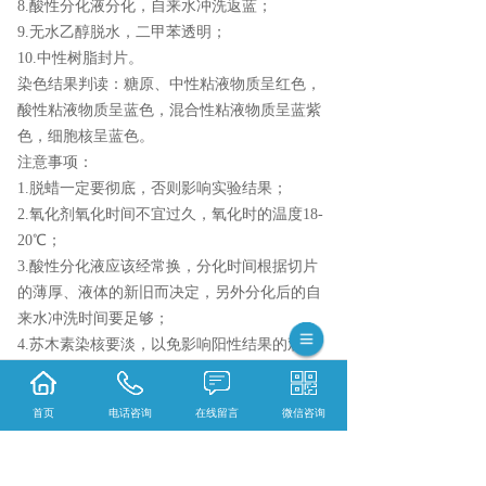
8.酸性分化液分化，自来水冲洗返蓝；
9.无水乙醇脱水，二甲苯透明；
10.中性树脂封片。
染色结果判读：糖原、中性粘液物质呈红色，
酸性粘液物质呈蓝色，混合性粘液物质呈蓝紫
色，细胞核呈蓝色。
注意事项：
1.脱蜡一定要彻底，否则影响实验结果；
2.氧化剂氧化时间不宜过久，氧化时的温度18-
20℃；
3.酸性分化液应该经常换，分化时间根据切片
的薄厚、液体的新旧而决定，另外分化后的自
来水冲洗时间要足够；
4.苏木素染核要淡，以免影响阳性结果的观
察。
结果展示：
首页
电话咨询
在线留言
微信咨询