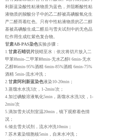
利新蓝染酸性粘液物质为蓝色，并阻断酸性粘
液物质的羧酸分子中的乙二醇被高碘酸氧化生
产二醛而着红色。只有中性粘液物质的乙二醇
基被高碘酸生成二醛后与雪夫试剂中的无色品
红作用生成红紫色复合物。
甘肃AB-PAS染色
实验步骤：
1.
甘肃石蜡切片
脱蜡至水：依次将切片放入二
甲苯Ⅰ8min-二甲苯Ⅱ8min-无水乙醇Ⅰ 6min-无水
乙醇Ⅱ6min-95%酒精 6min-85%酒精 6min-75%
酒精 5min-流水冲洗；
2.
甘肃阿利新蓝染色
液染10-20min；
3.蒸馏水水洗3次，1-2min/次；
4.加过碘酸溶液氧化5min，蒸馏水水洗3次，1-
2min/次
5.滴加雪夫试剂室温20min，镜下观察着色情
况；
6.倾去雪夫试剂，流水冲洗10min；
7.苏木素染细胞核5min，自来水冲洗；