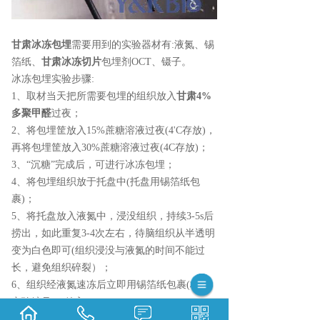
甘肃冰冻包埋
需要用到的实验器材有:液氮、锡
箔纸、
甘肃冰冻切片
包埋剂OCT、镊子。
冰冻包埋实验步骤:
1、取材当天把所需要包埋的组织放入
甘肃4%
多聚甲醛
过夜；
2、将包埋筐放入15%蔗糖溶液过夜(4'C存放)，
再将包埋筐放入30%蔗糖溶液过夜(4C存放)；
3、“沉糖”完成后，可进行冰冻包埋；
4、将包埋组织放于托盘中(托盘用锡箔纸包
裹)；
5、将托盘放入液氮中，浸没组织，持续3-5s后
捞出，如此重复3-4次左右，待脑组织从半透明
变为白色即可(组织浸没与液氮的时间不能过
长，避免组织碎裂）；
6、组织经液氮速冻后立即用锡箔纸包裹(标注
实验编号)，放入-80°C；
7、切片之前30min将组织从-80°C冰箱中取出，