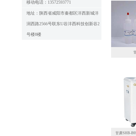
移动电话：13572593771
地址：陕西省咸阳市秦都区沣西新城沣
润西路2566号联东U谷沣西科技创新谷2
号楼8楼
甘肃SHB-