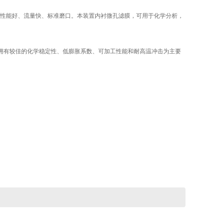
性能好、流量快、标准磨口。本装置内衬微孔滤膜，可用于化学分析，
此种玻璃拥有较佳的化学稳定性、低膨胀系数、可加工性能和耐高温冲击为主要