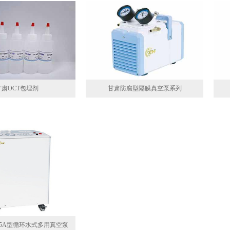
甘肃OCT包埋剂
甘肃防腐型隔膜真空泵系列
B95A型循环水式多用真空泵