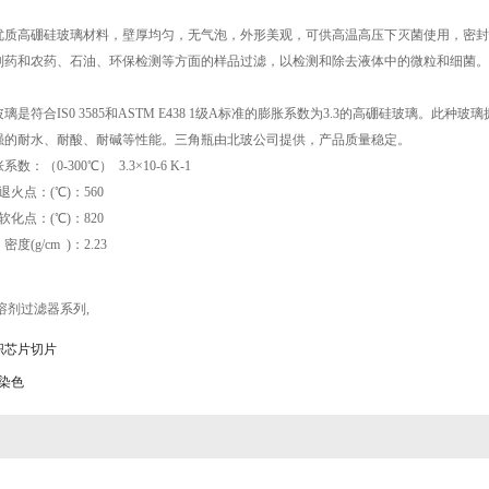
优质高硼硅玻璃材料，壁厚均匀，无气泡，外形美观，可供高温高压下灭菌使用，密封
制药和农药、石油、环保检测等方面的样品过滤，以检测和除去液体中的微粒和细菌。
：
是符合IS0 3585和ASTM E438 1级A标准的膨胀系数为3.3的高硼硅玻璃。
强的耐水、耐酸、耐碱等性能。三角瓶由北玻公司提供，产品质量稳定。
（0-300℃） 3.3×10-6 K-1
火点：(℃)：560
化点：(℃)：820
(g/cm )：2.23
溶剂过滤器系列
,
织芯片切片
染色