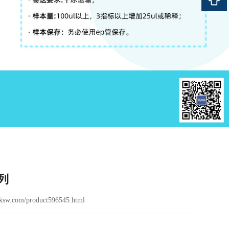
列
sw.com/product596545.html