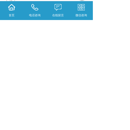
大得多。
8.脱脂处理：骨在脱钙前最好经脱脂处理，以
首页
电话咨询
在线留言
微信咨询
减少对脱钙进度的影响，脱脂可用95%乙醇或
三氯甲烷浸泡，骨组织经固定、脱钙后，下一
步处理就是脱水。脱水是关键性步骤，它对骨
的透明、浸蜡、 制片、染色都有很大影响，如
果这一步处理不好，就会使整个制片工作难以
完成。我们知道骨组织本身致密、坚韧，而脱
水剂，特别是收缩性较强的脱水剂更能增加骨
组织硬度。
{陕西依科生物技术服务有限公司}口碑怎么
样？{甘肃组织固定}哪里好？{甘肃冰冻切片}
找哪家？陕西依科生物技术服务有限公司专业
从事{生物科研试剂的研发、销售及相关技术服
务}
相关标签：
骨组织脱钙
,
荧光全景扫描
,
HE病理
片子全景扫描
,