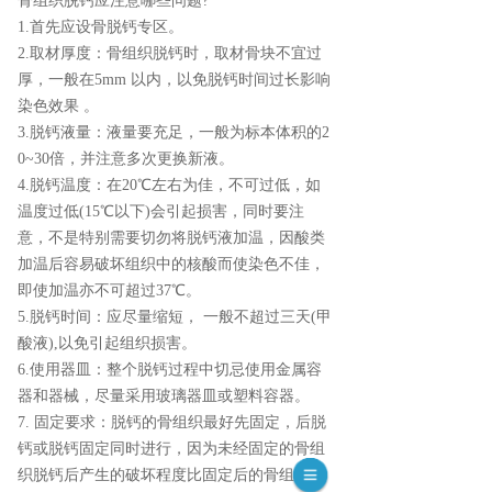
骨组织脱钙应注意哪些问题?
1.首先应设骨脱钙专区。
2.取材厚度：骨组织脱钙时，取材骨块不宜过
厚，一般在5mm 以内，以免脱钙时间过长影响
染色效果 。
3.脱钙液量：液量要充足，一般为标本体积的2
0~30倍，并注意多次更换新液。
4.脱钙温度：在20℃左右为佳，不可过低，如
温度过低(15℃以下)会引起损害，同时要注
意，不是特别需要切勿将脱钙液加温，因酸类
加温后容易破坏组织中的核酸而使染色不佳，
即使加温亦不可超过37℃。
5.脱钙时间：应尽量缩短， 一般不超过三天(甲
酸液),以免引起组织损害。
6.使用器皿：整个脱钙过程中切忌使用金属容
器和器械，尽量采用玻璃器皿或塑料容器。
7. 固定要求：脱钙的骨组织最好先固定，后脱
钙或脱钙固定同时进行，因为未经固定的骨组
织脱钙后产生的破坏程度比固定后的骨组织要