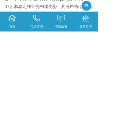
3.QC和稳定株细胞构建优势，具有严格QC系统
包括滴度测定和支原体检测等指标。我们有大
量的细胞株，可以作为慢病毒感染的宿主，用
首页
电话咨询
在线留言
微信咨询
于后续稳定细胞株构建。
{陕西依科生物技术服务有限公司}口碑怎么
样？{甘肃组织固定}哪里好？{甘肃冰冻切片}
找哪家？陕西依科生物技术服务有限公司专业
从事{生物科研试剂的研发、销售及相关技术服
务}
相关标签：
病理技术服务
,
慢病毒系统
,
慢病毒包
装
,
上一条：
甘肃石蜡切片的原理
下一条：
什么是甘肃图片分析系统
365系统