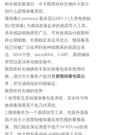
种生物实验项目，今天陕西依科生物向大家介
绍什么是慢病毒系统。
慢病毒(Lentivirus) 载体是以HIV-1 (人类免疫缺
陷1型病毒) 为基础发展起来的基因导入工具。
具有感染细胞类型广泛、可有效感染分裂期和
静止期细胞、长期稳定表达等优点。慢病毒系
统已经被广泛应用到各种细胞系的基因过表
达、RNA干扰、microRNA、CART、基因编辑
研究以及活体动物实验中。
陕西依科生物拥有丰富的病毒包装和使用经
验，成功为大量客户提供
甘肃慢病毒包装
服
务，并完成相应的功能验证。
陕西依科生物的优势：
1.使用新五质粒慢病毒包装系统，安全性与有
效病毒滴度高于前几代系统;
2.慢病毒作为一个基因转导工具，包装外源基
因片段大小是限制慢病毒应用范围的重要因
素，我们能在保证滴度不低于10^8TU/ml的前
提下，较大能包装4000-4500bp的插入片段;