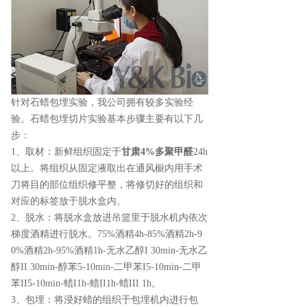
针对石蜡包埋实验，我公司拥有较多实验经
验。石蜡包埋切片实验基本步骤主要有以下几
步：
1、取材：新鲜组织固定于
甘肃4%多聚甲醛
24h
以上。将组织从固定液取出在通风橱内用手术
刀将目的部位组织修平整，将修切好的组织和
对应的标签放于脱水盒内。
2、脱水：将脱水盒放进吊篮里于脱水机内依次
梯度酒精进行脱水。75%酒精4h-85%酒精2h-9
0%酒精2h-95%酒精1h-无水乙醇I 30min-无水乙
醇II 30min-醇苯5-10min-二甲苯I5-10min-二甲
苯II5-10min-蜡I1h-蜡II1h-蜡III 1h。
3、包埋：将浸好蜡的组织于包埋机内进行包