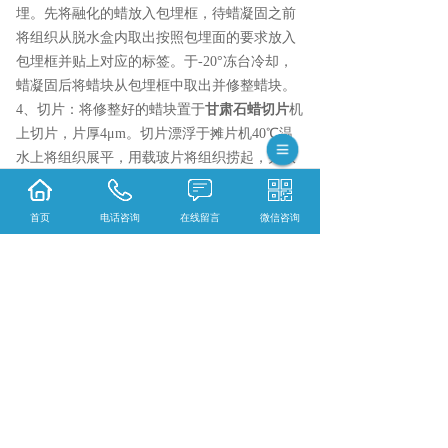
埋。先将融化的蜡放入包埋框，待蜡凝固之前
将组织从脱水盒内取出按照包埋面的要求放入
包埋框并贴上对应的标签。于-20°冻台冷却，
蜡凝固后将蜡块从包埋框中取出并修整蜡块。
4、切片：将修整好的蜡块置于
甘肃石蜡切片
机
上切片，片厚4μm。切片漂浮于摊片机40℃温
水上将组织展平，用载玻片将组织捞起，并放
进60℃烘箱内烤片。待水烤干蜡烤化后取出常
温保存备用。
首页
电话咨询
在线留言
微信咨询
今天我们再次介绍了一下石蜡包埋的实验步
骤，希望对大家有所帮助。
{陕西依科生物技术服务有限公司}口碑怎么
样？{甘肃组织固定}哪里好？{甘肃冰冻切片}
找哪家？陕西依科生物技术服务有限公司专业
从事{生物科研试剂的研发、销售及相关技术服
务}
相关标签：
石蜡包埋
,
组织石蜡包埋
,
组织石蜡包